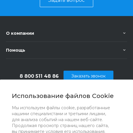
Задать вопрос
О компании
Помощь
8 800 511 48 86
Заказать звонок
info@vsepodely.ru
Использование файлов Cookie
г. Москва, МКАД, 41-й километр, 4, стр. 14;
Павильон Б25/2
Мы используем файлы cookie, разработанные
нашими специалистами и третьими лицами,
для анализа событий на нашем веб-сайте.
Продолжая просмотр страниц нашего сайта,
вы принимаете условия его использования.