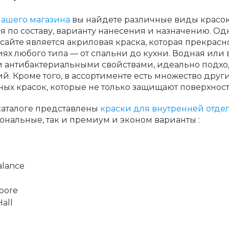
нашего магазина
вы найдете различные виды красок 
я по составу, варианту нанесения и назначению. О
сайте является акриловая краска, которая прекрасн
х любого типа — от спальни до кухни. Водная или
 антибактериальными свойствами, идеально подход
. Кроме того, в ассортименте есть множество други
ых красок, которые не только защищают поверхности
каталоге представлены
краски для внутренней отде
нальные, так и премиум и эконом варианты :
alance
oore
all