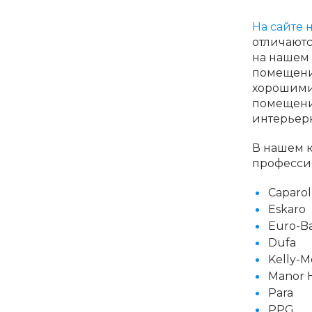
На сайте 
отличаютс
на нашем 
помещения
хорошими
помещений
интерьерн
В нашем 
профессио
Caparol
Eskaro
Euro-B
Dufa
Kelly-M
Manor H
Para
PPG