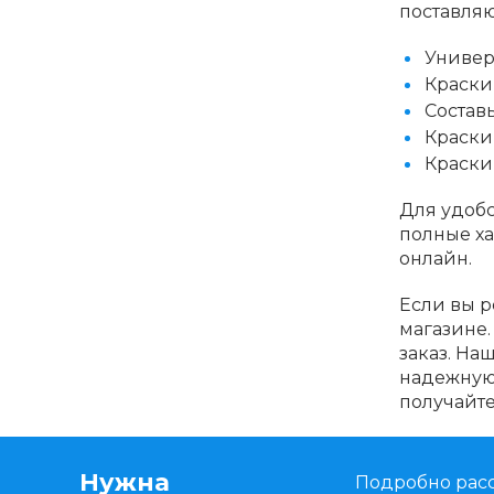
поставля
Универ
Краски
Состав
Краски 
Краски
Для удобс
полные ха
онлайн.
Если вы р
магазине.
заказ. На
надежную 
получайте
Нужна
Подробно расс