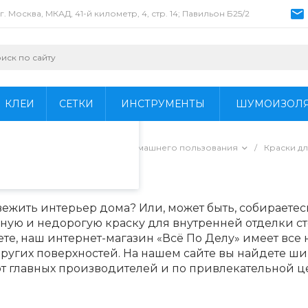
г. Москва, МКАД, 41-й километр, 4, стр. 14; Павильон Б25/2
пециалистами и
айте. Продолжая
 его использования.
КЛЕИ
СЕТКИ
ИНСТРУМЕНТЫ
ШУМОИЗОЛ
фиденциальности
.
ы для профессионального и домашнего пользования
/
Краски дл
вежить интерьер дома? Или, может быть, собираетес
ную и недорогую краску для внутренней отделки ст
те, наш интернет-магазин «Всё По Делу» имеет все
ругих поверхностей. На нашем сайте вы найдете ш
от главных производителей и по привлекательной ц