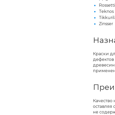
Rossetti
Teknos
Tikkuril
Zinsser
Назн
Краски дл
дефектов 
древесины
применени
Преи
Качество 
оставляя 
не содерж