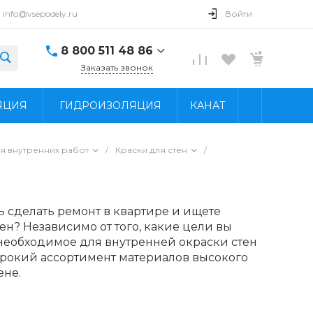
info@vsepodely.ru
Войти
8 800 511 48 86
Заказать звонок
8 800 511 48 86
ЯЦИЯ
ГИДРОИЗОЛЯЦИЯ
КАНАТ
г. Москва, МКАД, 41-
й километр, 4, стр.
14; Павильон Б25/2
Пн - Вс: 9:00 - 18:00
я внутренних работ
/
Краски для стен
/
info@vsepodely.ru
ь сделать ремонт в квартире и ищете
ен? Независимо от того, какие цели вы
 необходимое для внутренней окраски стен
ирокий ассортимент материалов высокого
ене.