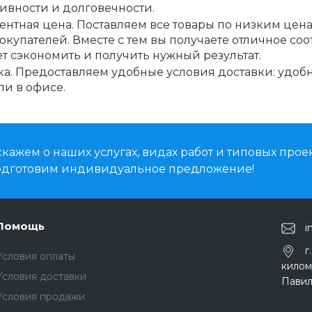
ивности и долговечности.
ентная цена. Поставляем все товары по низким цена
покупателей. Вместе с тем вы получаете отличное со
т сэкономить и получить нужный результат.
ка. Предоставляем удобные условия доставки: удоб
ли в офисе.
кажем о наших услугах, видах работ и типовых проек
подготовим индивидуальное предложение!
Помощь
i
г
Условия оплаты
киломе
Условия доставки
Павил
Условия продажи