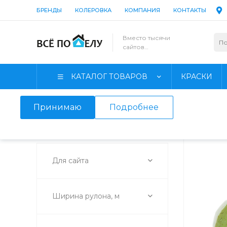
БРЕНДЫ
КОЛЕРОВКА
КОМПАНИЯ
КОНТАКТЫ
Использование файлов Cookie
Вместо тысячи
сайтов…
Мы используем файлы cookie, разработанные нашими с
третьими лицами, для анализа событий на нашем веб-с
просмотр страниц нашего сайта, вы принимаете условия
КАТАЛОГ ТОВАРОВ
КРАСКИ
Более подробные сведения смотрите
в Политике кон
Принимаю
Подробнее
Главная
/
Каталог товаров
/
Изоляционные материалы
По популяр
ФИЛЬТР
Для сайта
Ширина рулона, м