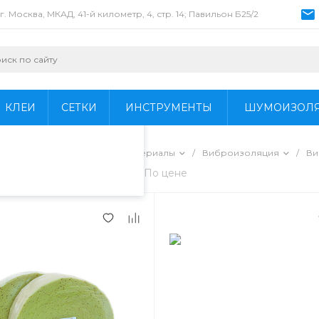
г. Москва, МКАД, 41-й километр, 4, стр. 14; Павильон Б25/2
пециалистами и
айте. Продолжая
 его использования.
КЛЕИ
СЕТКИ
ИНСТРУМЕНТЫ
ШУМОИЗОЛ
фиденциальности
.
/
Звукоизоляционные материалы
/
Виброизоляция
/
Ви
ности
По названию
По цене