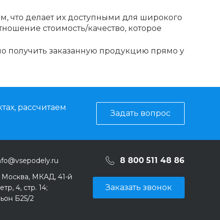
м, что делает их доступными для широкого
отношение стоимость/качество, которое
но получить заказанную продукцию прямо у
тах, рассчитаем
Задать вопрос
8 800 511 48 86
nfo@vsepodely.ru
. Москва, МКАД, 41-й
Заказать звонок
тр, 4, стр. 14;
ьон Б25/2