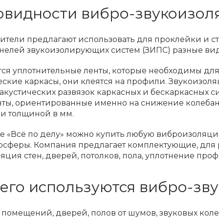
овидности вибро-звукоизол
тели предлагают использовать для проклейки и ст
нелей звукоизолирующих систем (ЗИПС) разные вид
тся уплотнительные ленты, которые необходимы дл
ские каркасы, они клеятся на профили. Звукоизо
акустических развязок каркасных и бескаркасных 
нты, ориентированные именно на снижение колебан
и толщиной в мм.
е «Всё по делу» можно купить любую виброизоляци
осферы. Компания предлагает комплектующие, для 
яция стен, дверей, потолков, пола, уплотнение профи
чего используются вибро-зв
 помещений, дверей, полов от шумов, звуковых ко