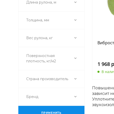
Длина рулона, м
Толщина, мм
Вес рулона, кг
Виброст
Поверхностная
плотность, кг/м2
1 968 
В нал
Страна производитель
Повышени
зависит н
Бренд
Уплотнит
звукоизо
ПРИМЕНИТЬ