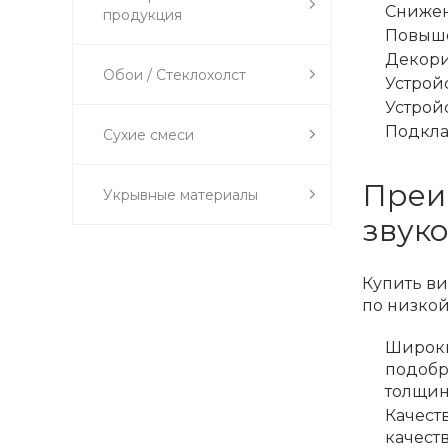
Снижен
продукция
Повыше
Декорир
Обои / Стеклохолст
Устрой
Устрой
Подкла
Сухие смеси
Преи
Укрывные материалы
звуко
Купить ви
по низкой
Широки
подобр
толщин
Качест
качест