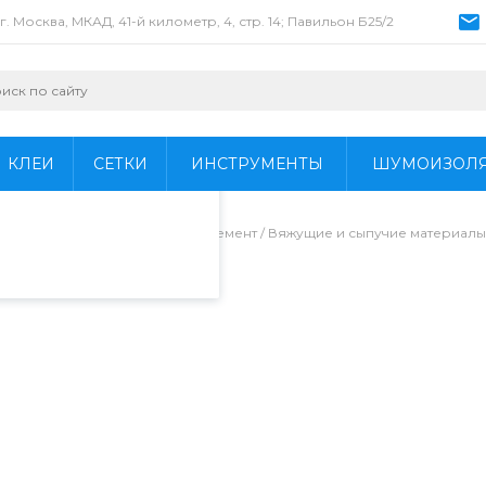
г. Москва, МКАД, 41-й километр, 4, стр. 14; Павильон Б25/2
пециалистами и
айте. Продолжая
 его использования.
КЛЕИ
СЕТКИ
ИНСТРУМЕНТЫ
ШУМОИЗОЛ
фиденциальности
.
ьных и ремонтных работ
/
Цемент / Вяжущие и сыпучие материалы