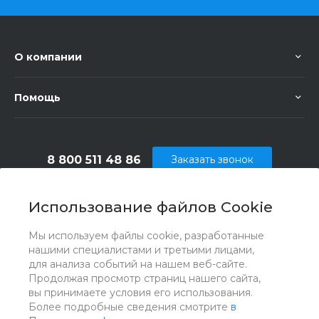
О компании
Помощь
8 800 511 48 86
Заказать звонок
info@vsepodely.ru
Использование файлов Cookie
г. Москва, МКАД, 41-й километр, 4, стр. 14;
Павильон Б25/2
Мы используем файлы cookie, разработанные
нашими специалистами и третьими лицами,
для анализа событий на нашем веб-сайте.
Продолжая просмотр страниц нашего сайта,
вы принимаете условия его использования.
Более подробные сведения смотрите
в