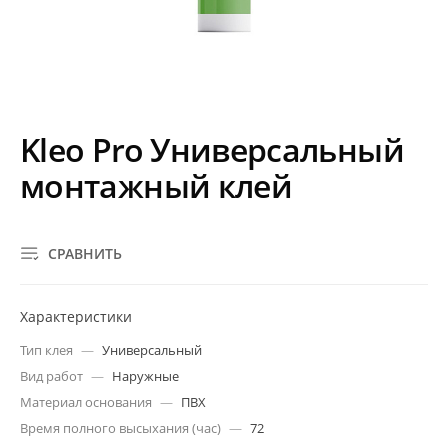
Kleo Pro Универсальный
монтажный клей
СРАВНИТЬ
Характеристики
Тип клея
—
Универсальный
Вид работ
—
Наружные
Материал основания
—
ПВХ
Время полного высыхания (час)
—
72