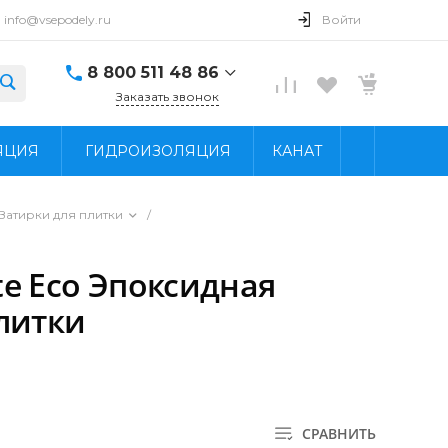
info@vsepodely.ru
Войти
8 800 511 48 86
Заказать звонок
8 800 511 48 86
ЯЦИЯ
ГИДРОИЗОЛЯЦИЯ
КАНАТ
г. Москва, МКАД, 41-
й километр, 4, стр.
14; Павильон Б25/2
Пн - Вс: 9:00 - 18:00
Затирки для плитки
/
info@vsepodely.ru
ite Eco Эпоксидная
литки
СРАВНИТЬ