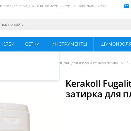
г. Москва, МКАД, 41-й километр, 4, стр. 14; Павильон Б25/2
пециалистами и
айте. Продолжая
 его использования.
КЛЕИ
СЕТКИ
ИНСТРУМЕНТЫ
ШУМОИЗОЛ
фиденциальности
.
ьных и ремонтных работ
/
Затирки для швов и стыков плитки
/
Kerakoll Fugal
затирка для п