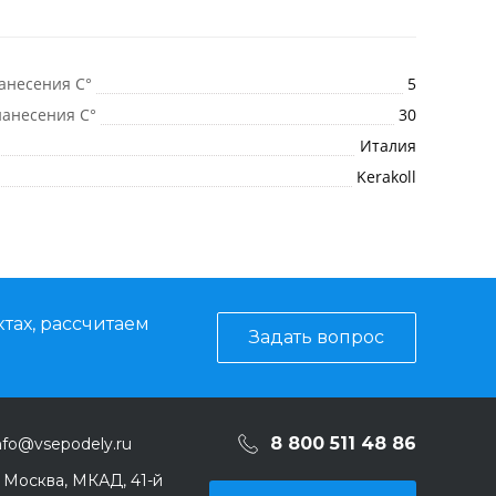
анесения C°
5
анесения C°
30
Италия
Kerakoll
тах, рассчитаем
Задать вопрос
8 800 511 48 86
nfo@vsepodely.ru
. Москва, МКАД, 41-й