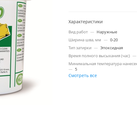
Характеристики
Вид работ
—
Наружные
Ширина шва, мм
—
0-20
Тип затирки
—
Эпоксидная
Время полного высыхания (час)
—
Минимальная температура нанесен
—
5
Смотреть все