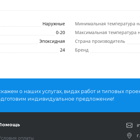
Наружные
Минимальная температура н
0-20
Максимальная температура н
Эпоксидная
Страна производитель
24
Бренд
кажем о наших услугах, видах работ и типовых проек
подготовим индивидуальное предложение!
Помощь
i
г
Условия оплаты