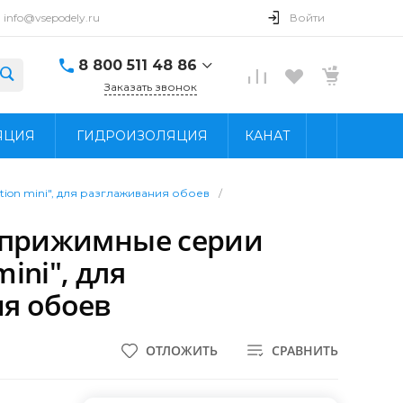
info@vsepodely.ru
Войти
8 800 511 48 86
Заказать звонок
8 800 511 48 86
ЯЦИЯ
ГИДРОИЗОЛЯЦИЯ
КАНАТ
г. Москва, МКАД, 41-
й километр, 4, стр.
14; Павильон Б25/2
Пн - Вс: 9:00 - 18:00
tion mini", для разглаживания обоев
/
info@vsepodely.ru
 прижимные серии
mini", для
я обоев
ОТЛОЖИТЬ
СРАВНИТЬ