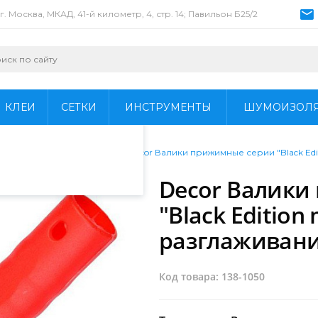
г. Москва, МКАД, 41-й километр, 4, стр. 14; Павильон Б25/2
пециалистами и
айте. Продолжая
 его использования.
КЛЕИ
СЕТКИ
ИНСТРУМЕНТЫ
ШУМОИЗОЛ
фиденциальности
.
/
Валики мини (5-16см)
/
Decor Валики прижимные серии "Black Edi
Decor Валики
"Black Edition 
разглаживани
Код товара: 138-1050