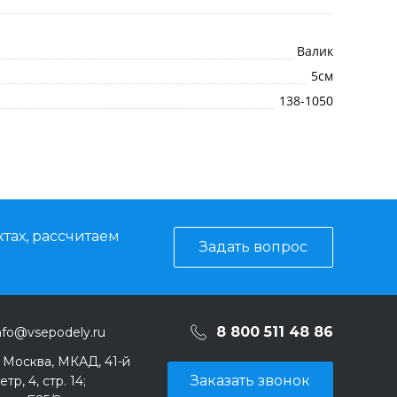
Валик
5см
138-1050
тах, рассчитаем
Задать вопрос
8 800 511 48 86
nfo@vsepodely.ru
. Москва, МКАД, 41-й
Заказать звонок
тр, 4, стр. 14;