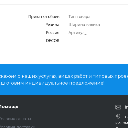
Прикатка обоев
Тип товара
Резина
Ширина валика
Россия
Артикул_
DECOR
кажем о наших услугах, видах работ и типовых проек
подготовим индивидуальное предложение!
Помощь
i
г
Условия оплаты
киломе
Условия доставки