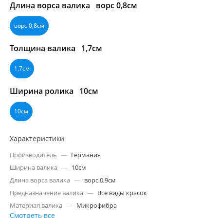
Длина ворса валика
ворс 0,8см
ворс 0,8см
Толщина валика
1,7см
1,7см
Ширина ролика
10см
10см
Характеристики
Производитель
—
Германия
Ширина валика
—
10см
Длина ворса валика
—
ворс 0,9см
Предназначение валика
—
Все виды красок
Материал валика
—
Микрофибра
Смотреть все