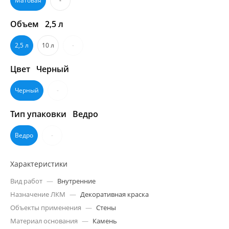
Матовая
-
Объем
2,5 л
2,5 л
10 л
-
Цвет
Черный
Черный
-
Тип упаковки
Ведро
Ведро
-
Характеристики
Вид работ
—
Внутренние
Назначение ЛКМ
—
Декоративная краска
Объекты применения
—
Стены
Материал основания
—
Камень