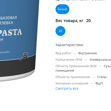
Белый
Вес товара, кг
20
20
Характеристики
Вид работ
—
Внутренние
Назначение ЛКМ
—
Универсальн
Область применения ЛКМ
—
Сух
помещения
Объекты применения
—
Стены
Материал основания
—
ФЦП
Смотреть все