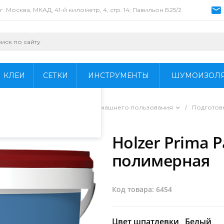
г. Москва, МКАД, 41-й километр, 4, стр. 14; Павильон Б25/2
пециалистами и
айте. Продолжая
 его использования.
КЛЕИ
СЕТКИ
ИНСТРУМЕНТЫ
ШУМОИЗОЛ
фиденциальности
.
ы для профессионального и домашнего пользования
/
Подготов
Holzer Prima 
полимерная
Код товара: 6454
Цвет шпатлевки
Белый