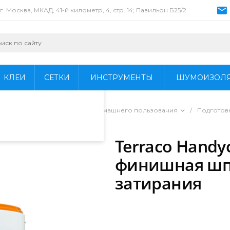
г. Москва, МКАД, 41-й километр, 4, стр. 14; Павильон Б25/2
пециалистами и
айте. Продолжая
 его использования.
КЛЕИ
СЕТКИ
ИНСТРУМЕНТЫ
ШУМОИЗОЛ
фиденциальности
.
ы для профессионального и домашнего пользования
/
Подготов
егкого затирания
/
Terraco Handy
финишная шпа
затирания