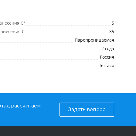
анесения C°
5
анесения C°
35
Паропроницаемая
2 года
Россия
Terraco
тах, рассчитаем
Задать вопрос