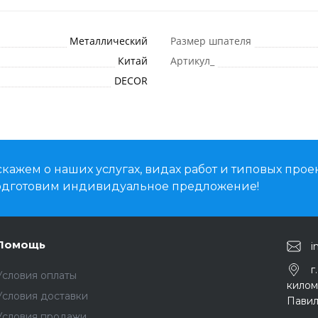
Металлический
Размер шпателя
Китай
Артикул_
DECOR
кажем о наших услугах, видах работ и типовых проек
подготовим индивидуальное предложение!
Помощь
i
г
Условия оплаты
киломе
Условия доставки
Павил
Условия продажи