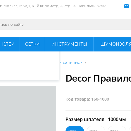
г. Москва, МКАД, 41-й километр, 4, стр. 14; Павильон Б25/2
пециалистами и
айте. Продолжая
 его использования.
КЛЕИ
СЕТКИ
ИНСТРУМЕНТЫ
ШУМОИЗОЛ
фиденциальности
.
/
Шпатели
/
Decor Правило "ТРАПЕЦИЯ"
/
Decor Правил
Код товара: 160-1000
Размер шпателя
1000мм