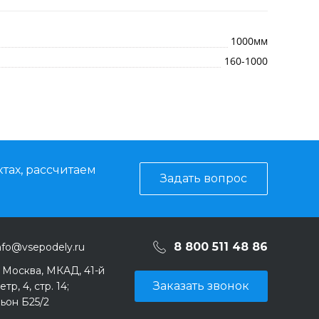
1000мм
160-1000
тах, рассчитаем
Задать вопрос
8 800 511 48 86
nfo@vsepodely.ru
. Москва, МКАД, 41-й
Заказать звонок
тр, 4, стр. 14;
ьон Б25/2