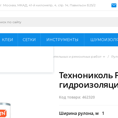
г. Москва, МКАД, 41-й километр, 4, стр. 14; Павильон Б25/2
пециалистами и
айте. Продолжая
 его использования.
КЛЕИ
СЕТКИ
ИНСТРУМЕНТЫ
ШУМОИЗОЛ
фиденциальности
.
/
Гидроизоляция для строительных и ремонтных работ
/
Рул
/
Технониколь 
гидроизоляци
Код товара: 462320
Ширина рулона, м
1