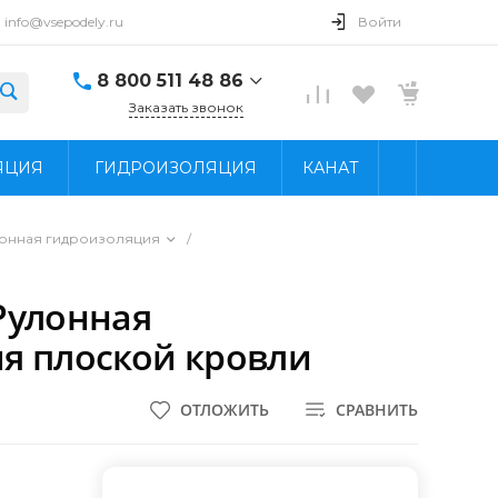
info@vsepodely.ru
Войти
8 800 511 48 86
Заказать звонок
8 800 511 48 86
ЯЦИЯ
ГИДРОИЗОЛЯЦИЯ
КАНАТ
г. Москва, МКАД, 41-
й километр, 4, стр.
14; Павильон Б25/2
Пн - Вс: 9:00 - 18:00
онная гидроизоляция
/
info@vsepodely.ru
Рулонная
я плоской кровли
ОТЛОЖИТЬ
СРАВНИТЬ