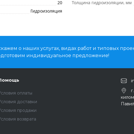
20
Толщина гидроизоляции, мм
Гидроизоляция
кажем о наших услугах, видах работ и типовых проек
подготовим индивидуальное предложение!
Помощь
i
г
Условия оплаты
киломе
Условия доставки
Павил
Условия продажи
Условия возврата