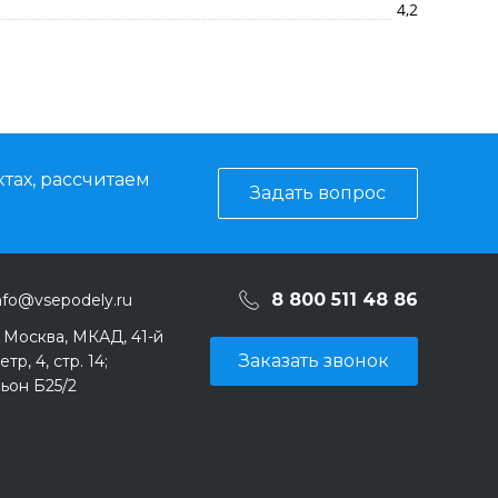
4,2
тах, рассчитаем
Задать вопрос
8 800 511 48 86
nfo@vsepodely.ru
. Москва, МКАД, 41-й
Заказать звонок
тр, 4, стр. 14;
ьон Б25/2