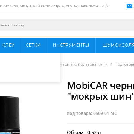
г. Москва, МКАД, 41-й километр, 4, стр. 14; Павильон Б25/2
пециалистами и
айте. Продолжая
 его использования.
КЛЕИ
СЕТКИ
ИНСТРУМЕНТЫ
ШУМОИЗОЛ
фиденциальности
.
ы для профессионального и домашнего пользования
/
Подготов
MobiCAR черн
"мокрых шин
Код товара: 0509-01 МС
Объем
0,52 л