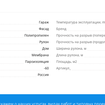
Гараж
Температура эксплуатации, m
Фасад
Бренд
Полипропилен
Прочность на разрыв (попер
Рулон
Прочность на разрыв (продол
Дом
Ширина рулона, м
Мембрана
Длина рулона, м
Пароизоляция
Площадь, м2
-60
Артикул_
Россия
кажем о наших услугах, видах работ и типовых проек