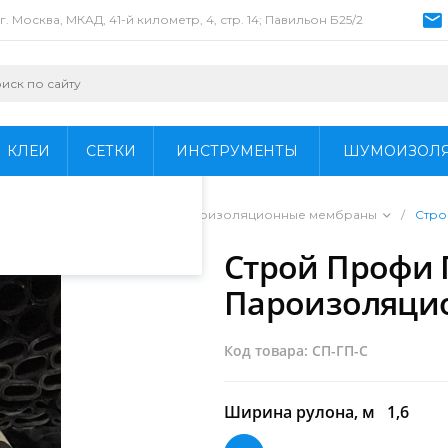
г. Москва, МКАД, 41-й километр, 4, стр. 14; Павильон Б25/2
пециалистами и
айте. Продолжая
 его использования.
КЛЕИ
СЕТКИ
ИНСТРУМЕНТЫ
ШУМОИЗОЛ
фиденциальности
.
/
Пароизоляция
/
Пароизоляционные мембраны
/
Стро
Строй Профи 
Пароизоляци
Код товара: СП-ГП-C
Ширина рулона, м
1,6