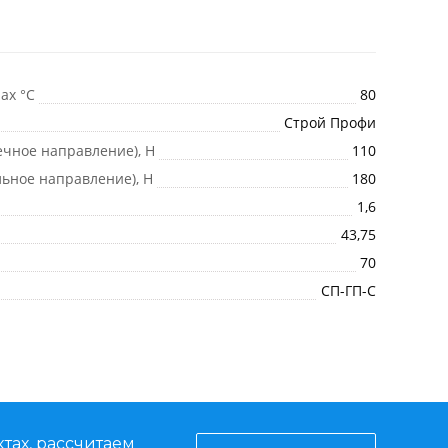
ax °С
80
Строй Профи
ечное направление), Н
110
ьное направление), Н
180
1,6
43,75
70
СП-ГП-C
тах, рассчитаем