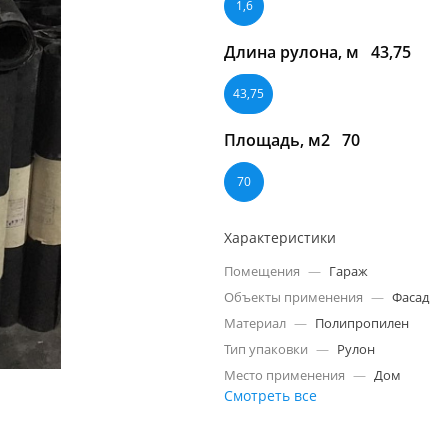
1,6
Длина рулона, м
43,75
43,75
Площадь, м2
70
70
Характеристики
Помещения
—
Гараж
Объекты применения
—
Фасад
Материал
—
Полипропилен
Тип упаковки
—
Рулон
Место применения
—
Дом
Смотреть все