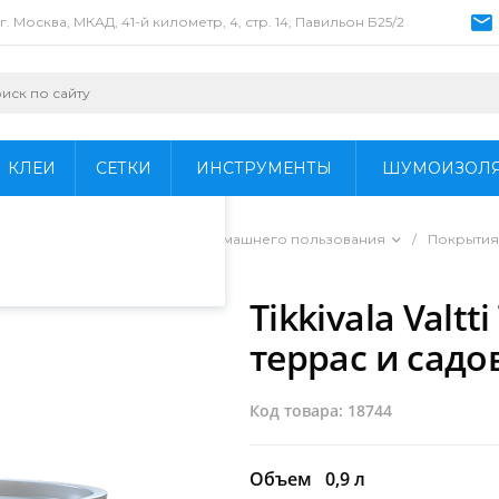
г. Москва, МКАД, 41-й километр, 4, стр. 14; Павильон Б25/2
пециалистами и
айте. Продолжая
 его использования.
КЛЕИ
СЕТКИ
ИНСТРУМЕНТЫ
ШУМОИЗОЛ
фиденциальности
.
ы для профессионального и домашнего пользования
/
Покрытия
ли
/
Tikkivala Valtt
террас и сад
Код товара: 18744
Объем
0,9 л