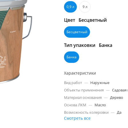
0,9 л
9 л
Цвет
Бесцветный
Бесцветный
Тип упаковки
Банка
Банка
Характеристики
Вид работ
—
Наружные
Объекты применения
—
Садовая
Материал основания
—
Дерево
Основа ЛКМ
—
Масло
Возможность колеровки
—
Да
Смотреть все