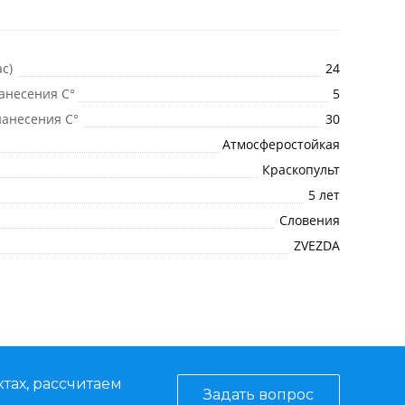
с)
24
анесения C°
5
анесения C°
30
Атмосферостойкая
Краскопульт
5 лет
Словения
ZVEZDA
тах, рассчитаем
Задать вопрос