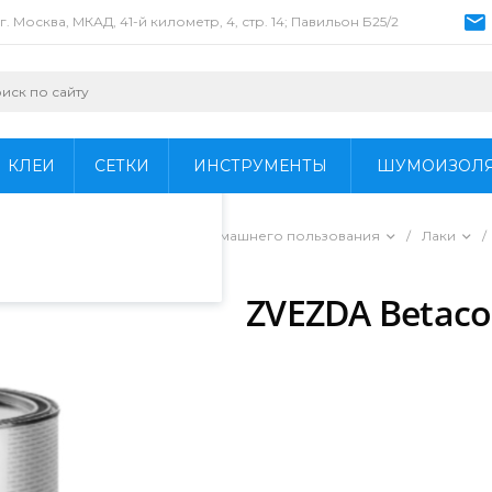
г. Москва, МКАД, 41-й километр, 4, стр. 14; Павильон Б25/2
пециалистами и
айте. Продолжая
 его использования.
КЛЕИ
СЕТКИ
ИНСТРУМЕНТЫ
ШУМОИЗОЛ
фиденциальности
.
ы для профессионального и домашнего пользования
/
Лаки
/
ZVEZDA Betaco