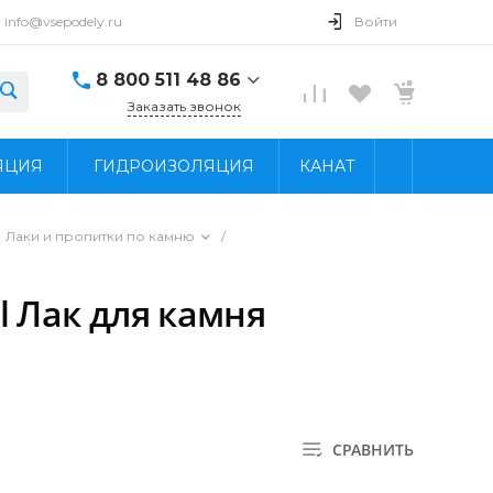
info@vsepodely.ru
Войти
8 800 511 48 86
Заказать звонок
8 800 511 48 86
ЯЦИЯ
ГИДРОИЗОЛЯЦИЯ
КАНАТ
г. Москва, МКАД, 41-
й километр, 4, стр.
14; Павильон Б25/2
Пн - Вс: 9:00 - 18:00
Лаки и пропитки по камню
/
info@vsepodely.ru
l Лак для камня
СРАВНИТЬ