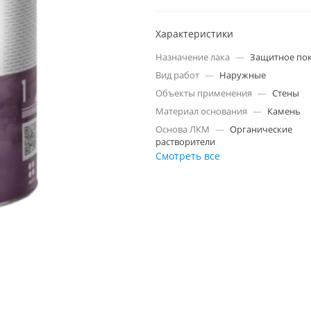
Характеристики
Назначение лака
—
Защитное по
Вид работ
—
Наружные
Объекты применения
—
Стены
Материал основания
—
Камень
Основа ЛКМ
—
Органические
растворители
Смотреть все