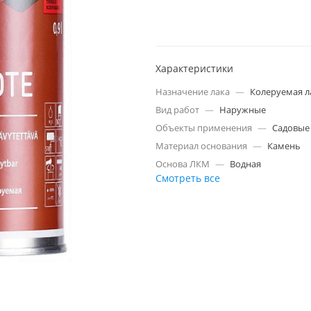
Характеристики
Назначение лака
—
Колеруемая л
Вид работ
—
Наружные
Объекты применения
—
Садовые
Материал основания
—
Камень
Основа ЛКМ
—
Водная
Смотреть все