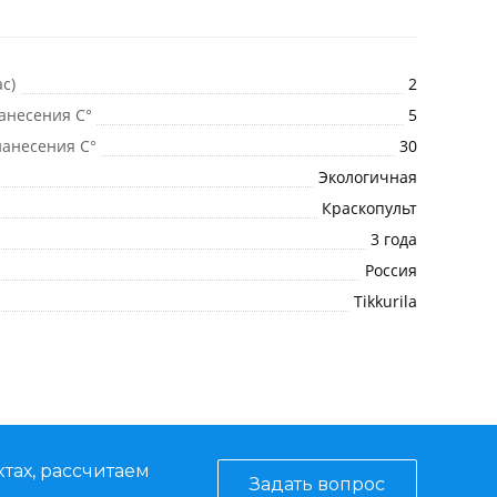
с)
2
анесения C°
5
анесения C°
30
Экологичная
Краскопульт
3 года
Россия
Tikkurila
тах, рассчитаем
Задать вопрос