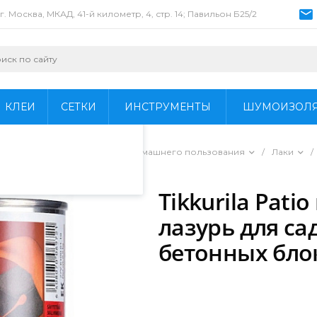
г. Москва, МКАД, 41-й километр, 4, стр. 14; Павильон Б25/2
пециалистами и
айте. Продолжая
 его использования.
КЛЕИ
СЕТКИ
ИНСТРУМЕНТЫ
ШУМОИЗОЛ
фиденциальности
.
ы для профессионального и домашнего пользования
/
Лаки
/
тки и бетонных блоков
/
Tikkurila Pat
лазурь для са
бетонных бло