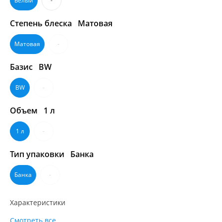
Белый
-
Степень блеска
Матовая
Матовая
-
Базис
BW
BW
-
Объем
1 л
1 л
-
Тип упаковки
Банка
Банка
-
Характеристики
Смотреть все