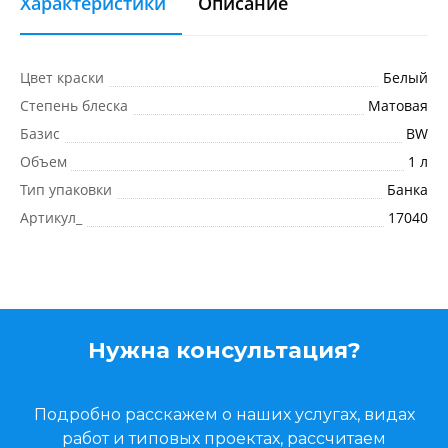
Характеристики
Описание
Цвет краски
Белый
Степень блеска
Матовая
Базис
BW
Объем
1 л
Тип упаковки
Банка
Артикул_
17040
Нужна консультация?
Подробно расскажем о наших услугах, видах
работ и типовых проектах, рассчитаем