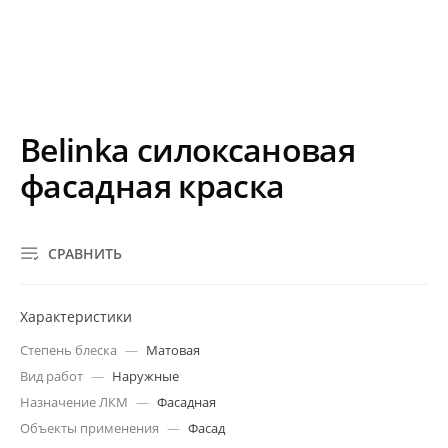
Belinka силоксановая
фасадная краска
СРАВНИТЬ
Характеристики
Степень блеска
—
Матовая
Вид работ
—
Наружные
Назначение ЛКМ
—
Фасадная
Объекты применения
—
Фасад