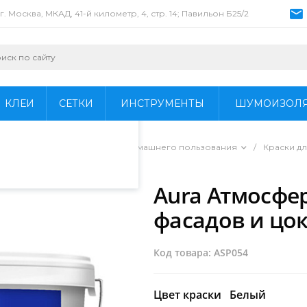
г. Москва, МКАД, 41-й километр, 4, стр. 14; Павильон Б25/2
пециалистами и
айте. Продолжая
 его использования.
КЛЕИ
СЕТКИ
ИНСТРУМЕНТЫ
ШУМОИЗОЛ
фиденциальности
.
ы для профессионального и домашнего пользования
/
Краски д
ra Fort"
/
Aura Атмосфе
фасадов и цок
Код товара: ASP054
Цвет краски
Белый