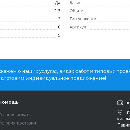
Да
Базис
2-3
Объем
2
Тип упаковки
6
Артикул_
5
кажем о наших услугах, видах работ и типовых проек
подготовим индивидуальное предложение!
Помощь
i
г
Условия оплаты
киломе
Условия доставки
Павил