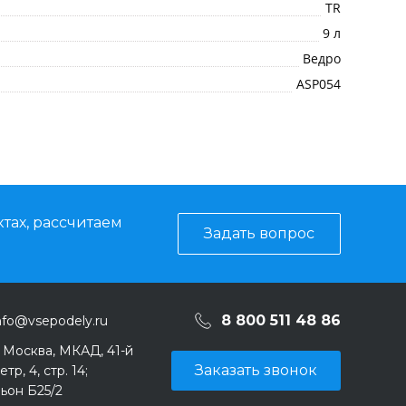
TR
9 л
Ведро
ASP054
тах, рассчитаем
Задать вопрос
8 800 511 48 86
nfo@vsepodely.ru
. Москва, МКАД, 41-й
Заказать звонок
тр, 4, стр. 14;
ьон Б25/2