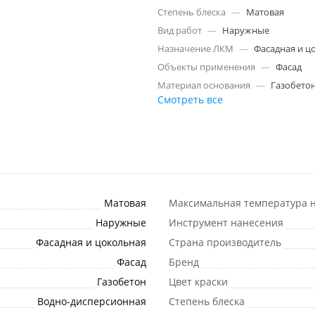
Степень блеска
—
Матовая
Вид работ
—
Наружные
Назначение ЛКМ
—
Фасадная и ц
Объекты применения
—
Фасад
Материал основания
—
Газобето
Смотреть все
Матовая
Максимальная температура н
Наружные
Инструмент нанесения
Фасадная и цокольная
Страна производитель
Фасад
Бренд
Газобетон
Цвет краски
Водно-дисперсионная
Степень блеска