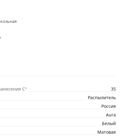
окольная
н
анесения C°
35
Распылитель
Россия
Aura
Белый
Матовая