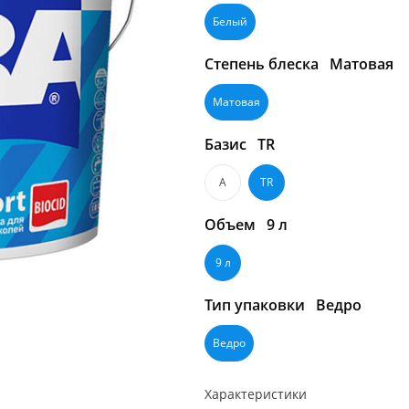
Белый
Степень блеска
Матовая
Матовая
Базис
TR
A
TR
Объем
9 л
9 л
Тип упаковки
Ведро
Ведро
Характеристики