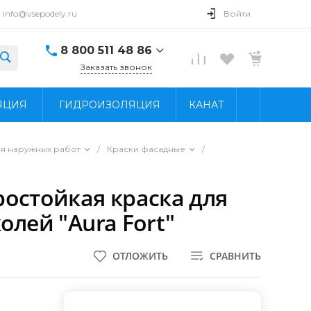
info@vsepodely.ru
Войти
8 800 511 48 86
Заказать звонок
8 800 511 48 86
ЯЦИЯ
ГИДРОИЗОЛЯЦИЯ
КАНАТ
г. Москва, МКАД, 41-
й километр, 4, стр.
14; Павильон Б25/2
Пн - Вс: 9:00 - 18:00
ля наружных работ
/
Краски фасадные
/
info@vsepodely.ru
ростойкая краска для
олей "Aura Fort"
ОТЛОЖИТЬ
СРАВНИТЬ