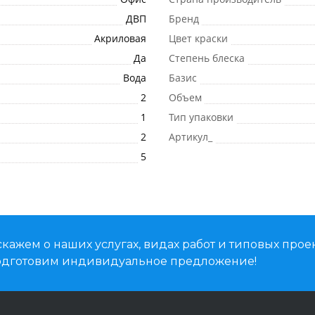
ДВП
Бренд
Акриловая
Цвет краски
Да
Степень блеска
Вода
Базис
2
Объем
1
Тип упаковки
2
Артикул_
5
кажем о наших услугах, видах работ и типовых проек
подготовим индивидуальное предложение!