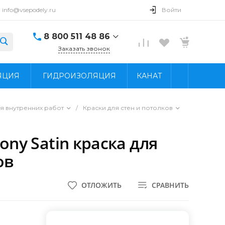
info@vsepodely.ru
Войти
8 800 511 48 86
Заказать звонок
8 800 511 48 86
ЯЦИЯ
ГИДРОИЗОЛЯЦИЯ
КАНАТ
г. Москва, МКАД, 41-
й километр, 4, стр.
14; Павильон Б25/2
Пн - Вс: 9:00 - 18:00
я внутренних работ
/
Краски для стен и потолков
info@vsepodely.ru
ony Satin краска для
ов
ОТЛОЖИТЬ
СРАВНИТЬ