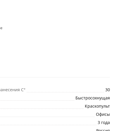
ие
анесения C°
30
Быстросохнущая
Краскопульт
Офисы
3 года
Россия