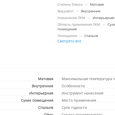
Степень блеска
—
Матовая
Вид работ
—
Внутренние
Назначение ЛКМ
—
Интерьерная
Область применения ЛКМ
—
Сух
помещения
Помещения
—
Спальня
Смотреть все
Матовая
Максимальная температура н
Внутренние
Особенности
Интерьерная
Инструмент нанесения
Сухие помещения
Место применения
Спальня
Срок годности
Офис
Страна производитель