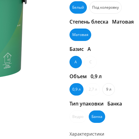
Белый
Под колеровку
Степень блеска
Матовая
Матовая
Базис
A
A
C
Объем
0,9 л
0,9 л
2,7 л
9 л
Тип упаковки
Банка
Ведро
Банка
Характеристики