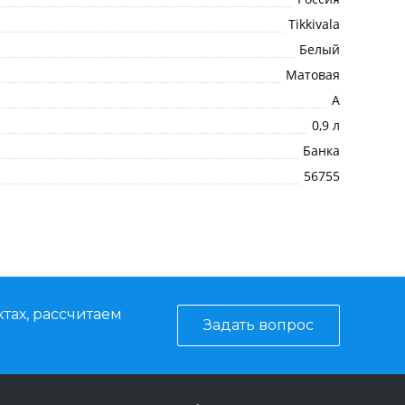
Tikkivala
Белый
Матовая
A
0,9 л
Банка
56755
тах, рассчитаем
Задать вопрос