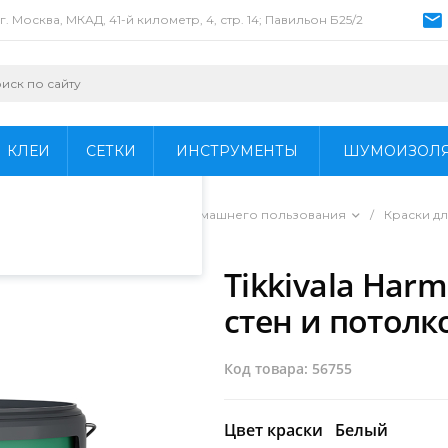
г. Москва, МКАД, 41-й километр, 4, стр. 14; Павильон Б25/2
пециалистами и
айте. Продолжая
 его использования.
КЛЕИ
СЕТКИ
ИНСТРУМЕНТЫ
ШУМОИЗОЛ
фиденциальности
.
ы для профессионального и домашнего пользования
/
Краски дл
Tikkivala Harm
стен и потолк
Код товара: 56755
Цвет краски
Белый