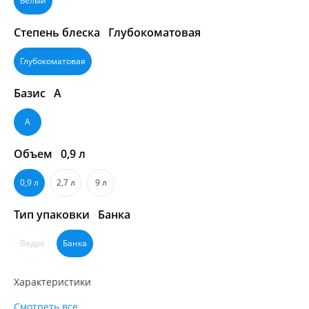
Белый
Степень блеска
Глубокоматовая
Глубокоматовая
Базис
A
A
Объем
0,9 л
0,9 л
2,7 л
9 л
Тип упаковки
Банка
Ведро
Банка
Характеристики
Смотреть все