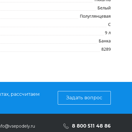
Белый
Полуглянцевая
C
9 л
Банка
8289
тах, рассчитаем
Задать вопрос
8 800 511 48 86
nfo@vsepodely.ru