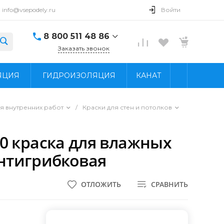
info@vsepodely.ru
Войти
8 800 511 48 86
Заказать звонок
8 800 511 48 86
ЯЦИЯ
ГИДРОИЗОЛЯЦИЯ
КАНАТ
г. Москва, МКАД, 41-
й километр, 4, стр.
14; Павильон Б25/2
Пн - Вс: 9:00 - 18:00
я внутренних работ
/
Краски для стен и потолков
info@vsepodely.ru
 40 краска для влажных
нтигрибковая
ОТЛОЖИТЬ
СРАВНИТЬ