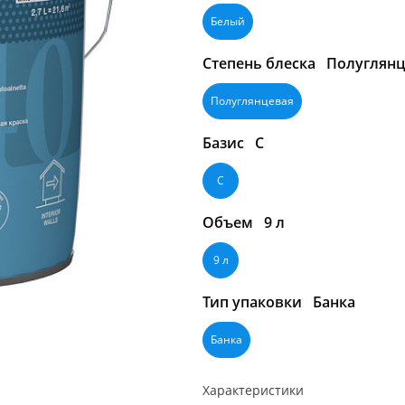
Белый
Степень блеска
Полуглянц
Полуглянцевая
Базис
C
C
Объем
9 л
9 л
Тип упаковки
Банка
Банка
Характеристики