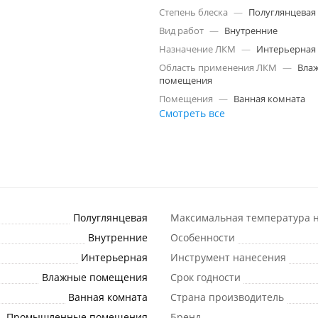
Степень блеска
—
Полуглянцевая
Вид работ
—
Внутренние
Назначение ЛКМ
—
Интерьерная
Область применения ЛКМ
—
Вла
помещения
Помещения
—
Ванная комната
Смотреть все
Полуглянцевая
Максимальная температура н
Внутренние
Особенности
Интерьерная
Инструмент нанесения
Влажные помещения
Срок годности
Ванная комната
Страна производитель
Промышленные помещения
Бренд