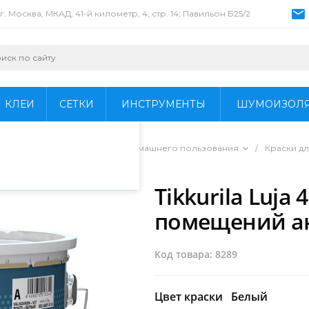
г. Москва, МКАД, 41-й километр, 4, стр. 14; Павильон Б25/2
пециалистами и
айте. Продолжая
 его использования.
КЛЕИ
СЕТКИ
ИНСТРУМЕНТЫ
ШУМОИЗОЛ
фиденциальности
.
ы для профессионального и домашнего пользования
/
Краски дл
грибковая
/
Tikkurila Luja
помещений а
Код товара: 8289
Цвет краски
Белый