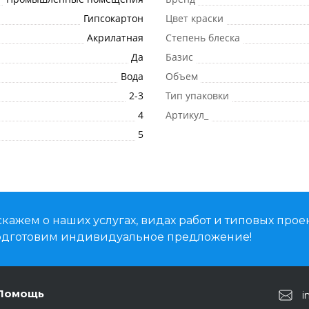
Гипсокартон
Цвет краски
Акрилатная
Степень блеска
Да
Базис
Вода
Объем
2-3
Тип упаковки
4
Артикул_
5
кажем о наших услугах, видах работ и типовых проек
подготовим индивидуальное предложение!
Помощь
i