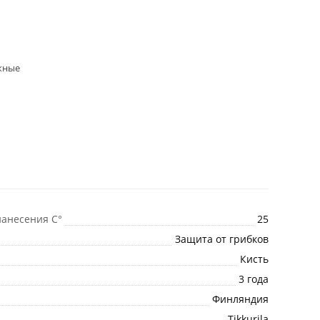
жные
анесения C°
25
Защита от грибков
Кисть
3 года
Финляндия
Tikkurila