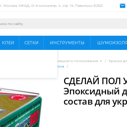
г. Москва, МКАД, 41-й километр, 4, стр. 14; Павильон Б25/2
пециалистами и
айте. Продолжая
 его использования.
КЛЕИ
СЕТКИ
ИНСТРУМЕНТЫ
ШУМОИЗОЛ
фиденциальности
.
ы для профессионального и домашнего пользования
/
Краски дл
й состав для укрепления бетона
/
СДЕЛАЙ ПОЛ
Эпоксидный 
состав для ук