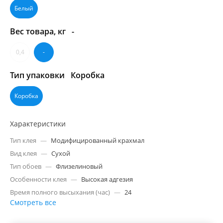
Белый
Вес товара, кг
-
0,4
-
Тип упаковки
Коробка
Коробка
Характеристики
Тип клея
—
Модифицированный крахмал
Вид клея
—
Сухой
Тип обоев
—
Флизелиновый
Особенности клея
—
Высокая адгезия
Время полного высыхания (час)
—
24
Смотреть все