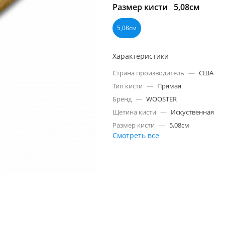
Размер кисти
5,08см
5,08см
Характеристики
Страна производитель
—
США
Тип кисти
—
Прямая
Бренд
—
WOOSTER
Щетина кисти
—
Искуственная
Размер кисти
—
5,08см
Смотреть все