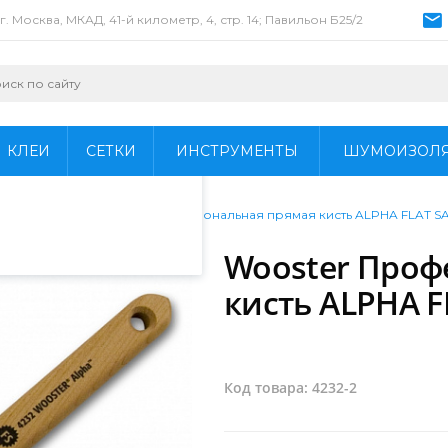
г. Москва, МКАД, 41-й километр, 4, стр. 14; Павильон Б25/2
пециалистами и
айте. Продолжая
 его использования.
КЛЕИ
СЕТКИ
ИНСТРУМЕНТЫ
ШУМОИЗОЛ
фиденциальности
.
/
Кисти
/
Wooster Профессиональная прямая кисть ALPHA FLAT S
Wooster Проф
кисть ALPHA F
Код товара: 4232-2