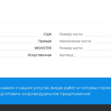
США
Размер кисти
Прямая
Назначение кисти
WOOSTER
Размер кисти
Искуственная
Артикул_
кажем о наших услугах, видах работ и типовых проек
подготовим индивидуальное предложение!