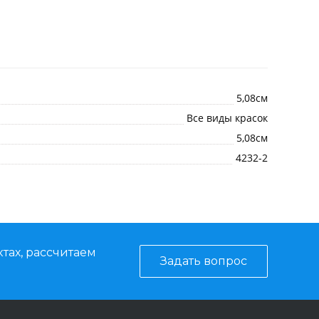
5,08см
Все виды красок
5,08см
4232-2
тах, рассчитаем
Задать вопрос