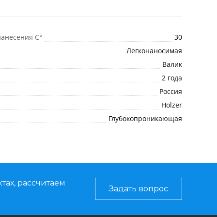
анесения C°
30
Легконаносимая
Валик
2 года
Россия
Holzer
Глубокопроникающая
тах, рассчитаем
Задать вопрос