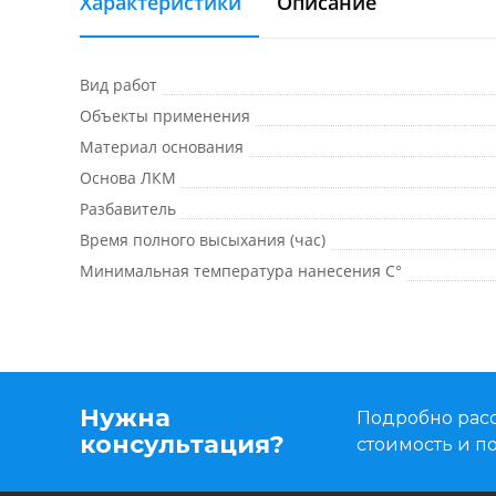
Характеристики
Описание
Вид работ
Объекты применения
Материал основания
Основа ЛКМ
Разбавитель
Время полного высыхания (час)
Минимальная температура нанесения C°
Нужна
Подробно расс
консультация?
стоимость и 