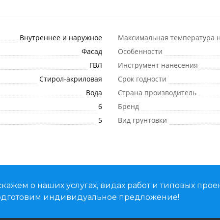
Внутреннее и наружное
Максимальная температура н
Фасад
Особенности
ГВЛ
Инструмент нанесения
Стирол-акриловая
Срок годности
Вода
Страна производитель
6
Бренд
5
Вид грунтовки
кажем о наших услугах, видах работ и типовых проек
подготовим индивидуальное предложение!