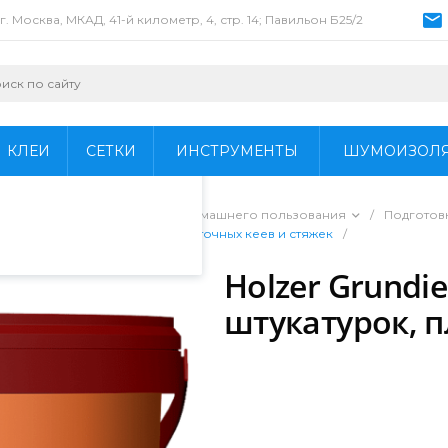
г. Москва, МКАД, 41-й километр, 4, стр. 14; Павильон Б25/2
пециалистами и
айте. Продолжая
 его использования.
КЛЕИ
СЕТКИ
ИНСТРУМЕНТЫ
ШУМОИЗОЛ
фиденциальности
.
ы для профессионального и домашнего пользования
/
Подготов
mittel грунт для штукатурок, плиточных кеев и стяжек
/
Holzer Grundie
штукатурок, п