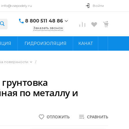
info@vsepodely.ru
Войти
8 800 511 48 86
Заказать звонок
8 800 511 48 86
ЯЦИЯ
ГИДРОИЗОЛЯЦИЯ
КАНАТ
г. Москва, МКАД, 41-
й километр, 4, стр.
14; Павильон Б25/2
Пн - Вс: 9:00 - 18:00
ка поверхности
/
info@vsepodely.ru
1 грунтовка
ная по металлу и
ОТЛОЖИТЬ
СРАВНИТЬ