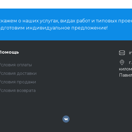
кажем о наших услугах, видах работ и типовых проек
подготовим индивидуальное предложение!
Помощь
i
г
Условия оплаты
киломе
Условия доставки
Павил
Условия продажи
Условия возврата