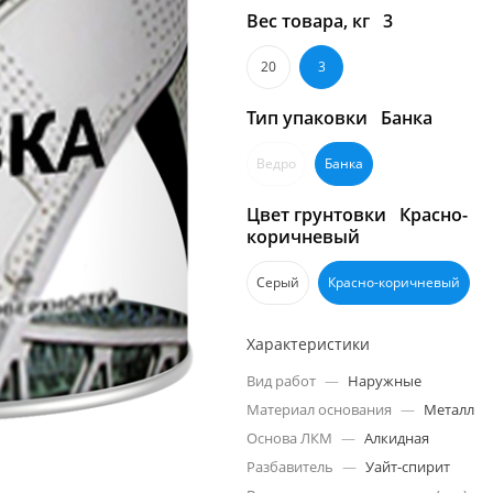
Вес товара, кг
3
20
3
Тип упаковки
Банка
Ведро
Банка
Цвет грунтовки
Красно-
коричневый
Серый
Красно-коричневый
Характеристики
Вид работ
—
Наружные
Материал основания
—
Металл
Основа ЛКМ
—
Алкидная
Разбавитель
—
Уайт-спирит