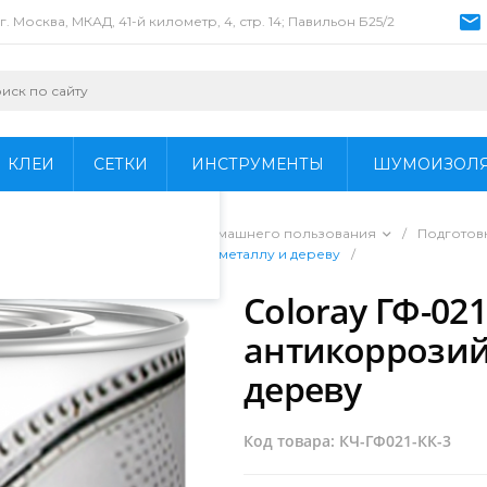
г. Москва, МКАД, 41-й километр, 4, стр. 14; Павильон Б25/2
пециалистами и
айте. Продолжая
 его использования.
КЛЕИ
СЕТКИ
ИНСТРУМЕНТЫ
ШУМОИЗОЛ
фиденциальности
.
ы для профессионального и домашнего пользования
/
Подготов
 грунтовка антикоррозийная по металлу и дереву
/
Coloray ГФ-02
антикоррозий
дереву
Код товара: КЧ-ГФ021-КК-3