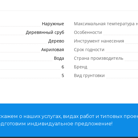
Наружные
Максимальная температура н
Деревянный сруб
Особенности
Дерево
Инструмент нанесения
Акриловая
Срок годности
Вода
Страна производитель
6
Бренд
5
Вид грунтовки
кажем о наших услугах, видах работ и типовых проек
подготовим индивидуальное предложение!