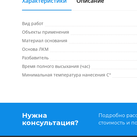
Характеристики
Описание
Вид работ
Объекты применения
Материал основания
Основа ЛКМ
Разбавитель
Время полного высыхания (час)
Минимальная температура нанесения C°
Нужна
Подробно расс
консультация?
стоимость и 