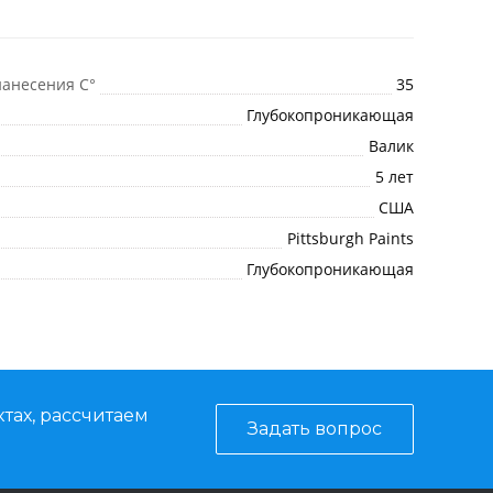
анесения C°
35
Глубокопроникающая
Валик
5 лет
США
Pittsburgh Paints
Глубокопроникающая
тах, рассчитаем
Задать вопрос