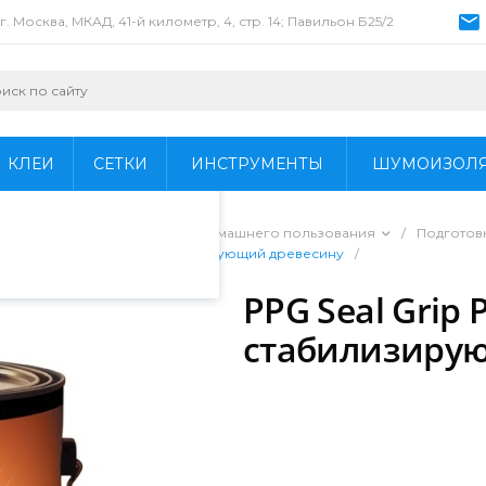
г. Москва, МКАД, 41-й километр, 4, стр. 14; Павильон Б25/2
пециалистами и
айте. Продолжая
 его использования.
КЛЕИ
СЕТКИ
ИНСТРУМЕНТЫ
ШУМОИЗОЛ
фиденциальности
.
ы для профессионального и домашнего пользования
/
Подготов
Permanizer Plus Грунт стабилизирующий древесину
/
PPG Seal Grip 
стабилизиру