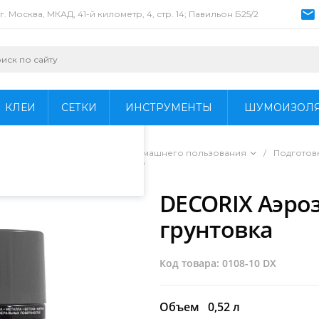
г. Москва, МКАД, 41-й километр, 4, стр. 14; Павильон Б25/2
пециалистами и
айте. Продолжая
 его использования.
КЛЕИ
СЕТКИ
ИНСТРУМЕНТЫ
ШУМОИЗОЛ
фиденциальности
.
ы для профессионального и домашнего пользования
/
Подготов
ольная акриловая грунтовка
/
DECORIX Аэро
грунтовка
Код товара: 0108-10 DX
Объем
0,52 л