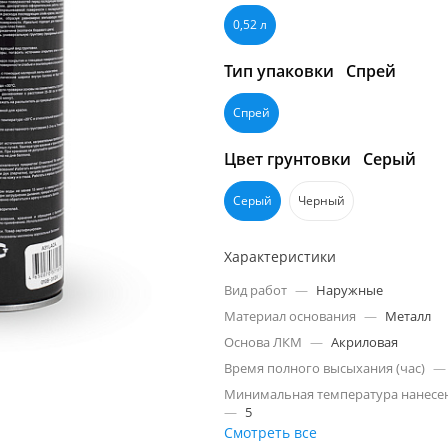
0,52 л
Тип упаковки
Спрей
Спрей
Цвет грунтовки
Серый
Серый
Черный
Характеристики
Вид работ
—
Наружные
Материал основания
—
Металл
Основа ЛКМ
—
Акриловая
Время полного высыхания (час)
—
Минимальная температура нанесен
—
5
Смотреть все