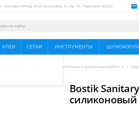
г. Москва, МКАД, 41-й километр, 4, стр. 14; Павильон Б25/2
пециалистами и
айте. Продолжая
 его использования.
КЛЕИ
СЕТКИ
ИНСТРУМЕНТЫ
ШУМОИЗОЛ
фиденциальности
.
/
Гидроизоляция для строительных и ремонтных работ
/
Гер
к
/
Bostik Sanitar
силиконовый 