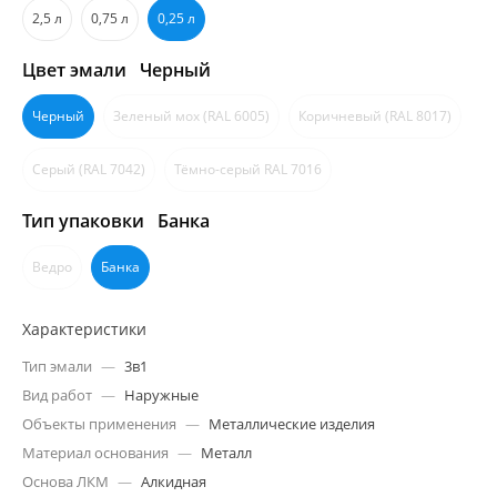
2,5 л
0,75 л
0,25 л
Цвет эмали
Черный
Черный
Зеленый мох (RAL 6005)
Коричневый (RAL 8017)
Серый (RAL 7042)
Тёмно-серый RAL 7016
Тип упаковки
Банка
Ведро
Банка
Характеристики
Тип эмали
—
3в1
Вид работ
—
Наружные
Объекты применения
—
Металлические изделия
Материал основания
—
Металл
Основа ЛКМ
—
Алкидная