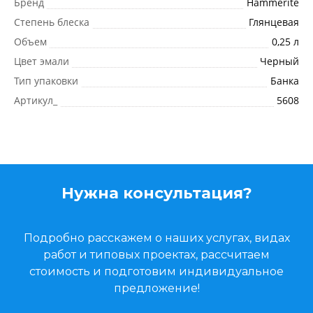
Бренд
Hammerite
Степень блеска
Глянцевая
Объем
0,25 л
Цвет эмали
Черный
Тип упаковки
Банка
Артикул_
5608
Нужна консультация?
Подробно расскажем о наших услугах, видах
работ и типовых проектах, рассчитаем
стоимость и подготовим индивидуальное
предложение!