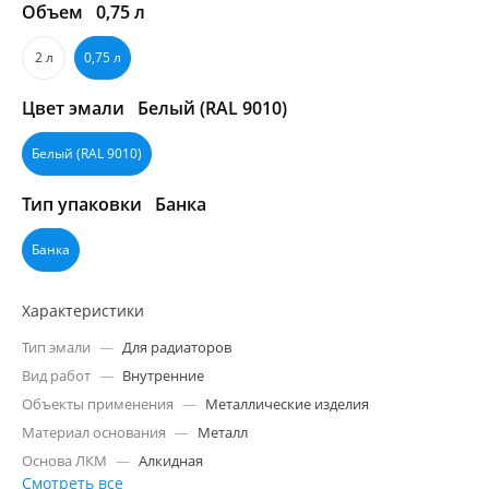
Объем
0,75 л
2 л
0,75 л
Цвет эмали
Белый (RAL 9010)
Белый (RAL 9010)
Тип упаковки
Банка
Банка
Характеристики
Тип эмали
—
Для радиаторов
Вид работ
—
Внутренние
Объекты применения
—
Металлические изделия
Материал основания
—
Металл
Основа ЛКМ
—
Алкидная
Смотреть все