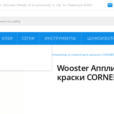
г. Москва, МКАД, 41-й километр, 4, стр. 14; Павильон Б25/2
пециалистами и
айте. Продолжая
 его использования.
КЛЕИ
СЕТКИ
ИНСТРУМЕНТЫ
ШУМОИЗОЛ
фиденциальности
.
/
Аппликаторы
/
Wooster Аппликатор угловой для краски CORNE
Wooster Аппл
краски CORNE