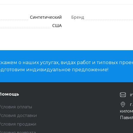
Синтетический
Бренд
США
кажем о наших услугах, видах работ и типовых проек
подготовим индивидуальное предложение!
Помощь
i
г
Условия оплаты
киломе
Условия доставки
Павил
Условия продажи
Условия возврата