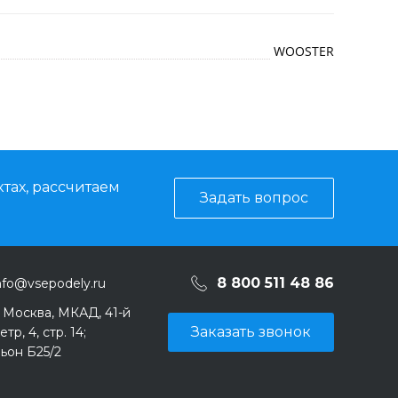
WOOSTER
тах, рассчитаем
Задать вопрос
8 800 511 48 86
nfo@vsepodely.ru
. Москва, МКАД, 41-й
Заказать звонок
тр, 4, стр. 14;
ьон Б25/2