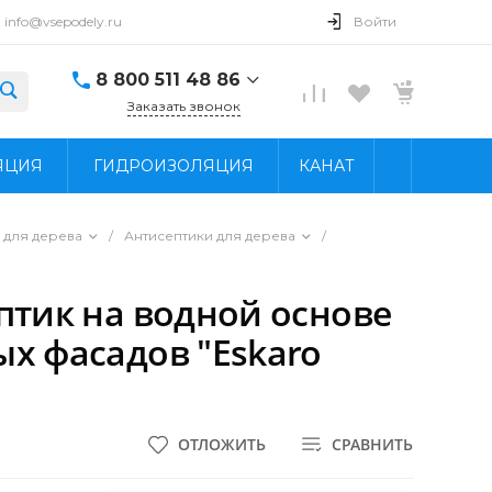
info@vsepodely.ru
Войти
8 800 511 48 86
Заказать звонок
8 800 511 48 86
ЯЦИЯ
ГИДРОИЗОЛЯЦИЯ
КАНАТ
г. Москва, МКАД, 41-
й километр, 4, стр.
14; Павильон Б25/2
Пн - Вс: 9:00 - 18:00
 для дерева
/
Антисептики для дерева
/
info@vsepodely.ru
птик на водной основе
х фасадов "Eskaro
ОТЛОЖИТЬ
СРАВНИТЬ