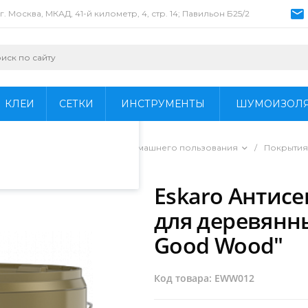
г. Москва, МКАД, 41-й километр, 4, стр. 14; Павильон Б25/2
пециалистами и
айте. Продолжая
 его использования.
КЛЕИ
СЕТКИ
ИНСТРУМЕНТЫ
ШУМОИЗОЛ
фиденциальности
.
ы для профессионального и домашнего пользования
/
Покрытия
дов "Eskaro Good Wood"
/
Eskaro Антисе
для деревянны
Good Wood"
Код товара: EWW012