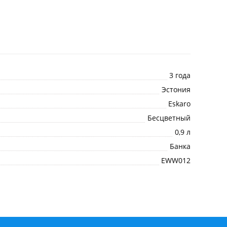
3 года
Эстония
Eskaro
Бесцветный
0,9 л
Банка
EWW012