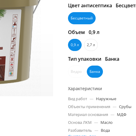
Цвет антисептика
Бесцве
Бесцветный
Объем
0,9 л
0,9 л
2,7 л
Тип упаковки
Банка
Ведро
Банка
Характеристики
Вид работ
—
Наружные
Объекты применения
—
Срубы
Материал основания
—
МДФ
Основа ЛКМ
—
Масло
Разбавитель
—
Вода