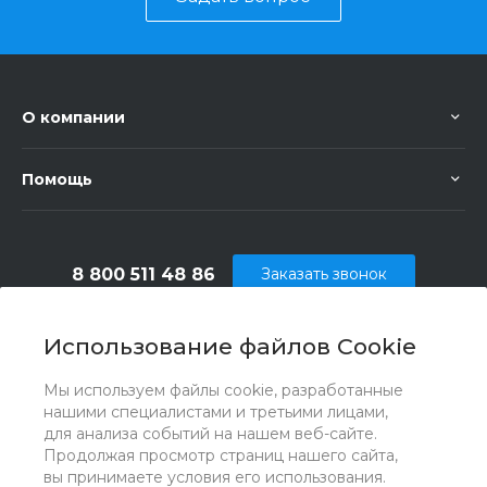
О компании
Помощь
8 800 511 48 86
Заказать звонок
info@vsepodely.ru
Использование файлов Cookie
г. Москва, МКАД, 41-й километр, 4, стр. 14;
Павильон Б25/2
Мы используем файлы cookie, разработанные
нашими специалистами и третьими лицами,
для анализа событий на нашем веб-сайте.
Продолжая просмотр страниц нашего сайта,
вы принимаете условия его использования.