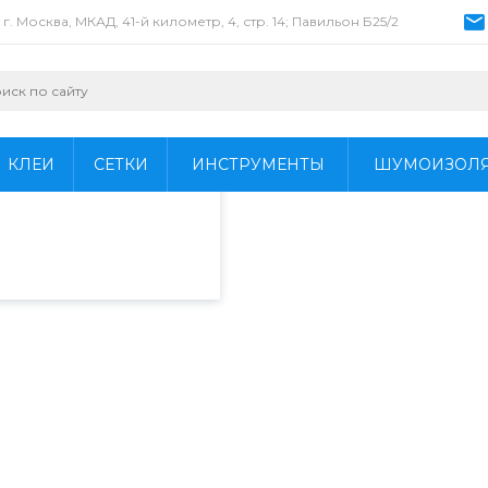
г. Москва, МКАД, 41-й километр, 4, стр. 14; Павильон Б25/2
пециалистами и
айте. Продолжая
 его использования.
КЛЕИ
СЕТКИ
ИНСТРУМЕНТЫ
ШУМОИЗОЛ
фиденциальности
.
ля удаления старой краски